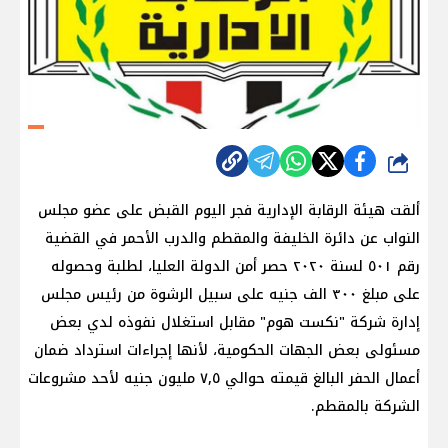
شارك
‏ألقت هيئة الرقابة الإدارية فجر اليوم القبض على عضو مجلس
النواب عن دائرة الخليفة والمقطم والدرب الأحمر في القضية
رقم ٥٠١ لسنة ٢٠٢٠ حصر أمن الدولة العليا، لطلبة وحصوله
على مبلغ ٣٠٠ الف جنيه ‏على سبيل الرشوة من رئيس مجلس
إدارة شركة "نكست هوم" ‏مقابل استغلال نفوذه ‏لدي بعض
مسئولى بعض الجهات الحكومية، لأنها إجراءات استرداد ضمان
أعمال الحفر البالغ قيمته حوالي ٧,٥ مليون جنيه ‏لأحد مشروعات
الشركة بالمقطم.