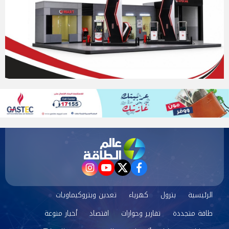
instagram
youtube
twitter
facebook
الرئيسية
بترول
كهرباء
تعدين وبتروكيماويات
طاقة متجددة
تقارير وحوارات
اقتصاد
أخبار منوعة