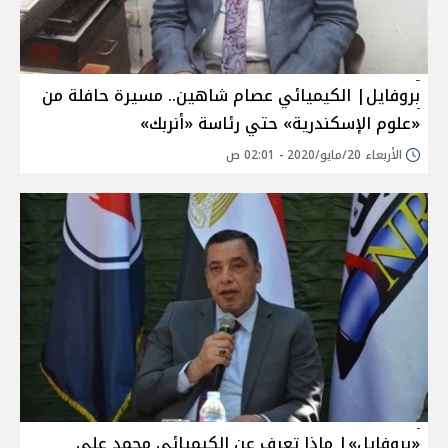
بروفايل| الكيميائي عصام شاهين.. مسيرة حافلة من
«علوم الإسكندرية» حتي رئاسة «أنربك»
الأربعاء 20/مايو/2020 - 02:01 ص
«بروفايل»| ماذا تعرف عن الكيميائى محمد على