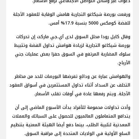
دعوات عبر وسائل التواصل الاجتماعي لرفع الأسعار.
ورفعت بورصة شيكاغو التجارية هامش الوقاية للعقود الآجلة
للفضة كومكس 5000 بنسبة 17.9% أمس.
وقال كايل رودا محلل السوق لدى آي.جي ماركت إن تحركات
بورصة شيكاغو التجارية لزيادة هوامش تداول الفضة وتثبيط
سلوك المضاربة المرتفع في السوق حفزا بعض عمليات جني
الأرباح.
والهوامش عبارة عن ودائع تفرضها البورصات للحد من مخاطر
التخلف عن السداد أثناء تداول المستثمرين في أسواق العقود
الآجلة. ويتم رفعها عادة في أوقات تقلب الأسعار.
وأدت تداولات محمومة للأفراد بدأت الأسبوع الماضي إلى أن
يتدافع المتعاملون العالميون للحصول على السبائك والعملات
المعدنية لتلبية الطلب، بينما دفع أيضا الهيئة المعنية بتنظيم
السلع الأولية في الولايات المتحدة إلى مراقبة السوق.