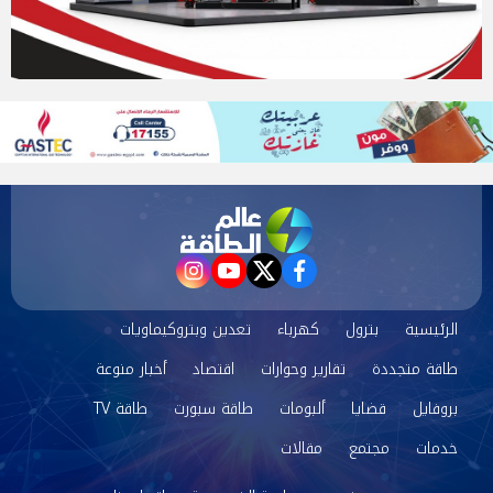
instagram
youtube
twitter
facebook
الرئيسية
بترول
كهرباء
تعدين وبتروكيماويات
طاقة متجددة
تقارير وحوارات
اقتصاد
أخبار منوعة
بروفايل
قضايا
ألبومات
طاقة سبورت
طاقة TV
خدمات
مجتمع
مقالات