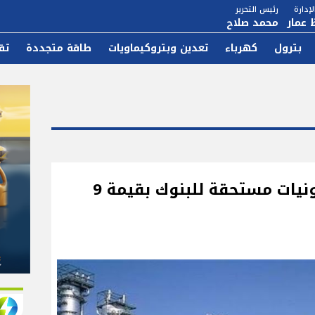
إدارة
رئيس التحرير
 عمار
محمد صلاح
بترول
كهرباء
تعدين وبتروكيماويات
طاقة متجددة
تق
«كيما» تعتزم جدولة مديونيات مستحقة للبنوك بقيمة 9