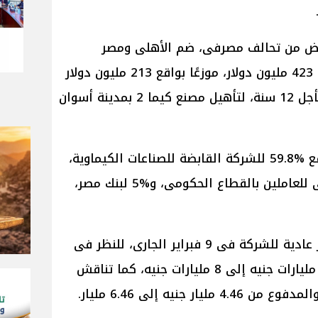
ة، عام 2016 على قرض من تحالف مصرفى، ضم الأهلى ومصر
والقاهرة والعربى الأفريقى، بقيمة 423 مليون دولار، موزعًا بواقع 213 مليون دولار
لأجل 10 سنوات، و1.35 مليار جنيه بأجل 12 سنة، لتأهيل مصنع كيما 2 بمدينة أسوان
يتوزع هيكل ملكية شركة كيما بواقع %59.8 للشركة القابضة للصناعات الكيماوية،
و%25.6 لصندوق التأمين الاجتماعى للعاملين بالقطاع الحكومى، و%5 لبنك مصر،
ومن المقرر انعقاد جمعية عامة غير عادية للشركة فى 9 فبراير الجارى، للنظر فى
زيادة رأس المال المرخص به من 6 مليارات جنيه إلى 8 مليارات جنيه، كما تناقش
 جنيه إلى 6.46 مليار.