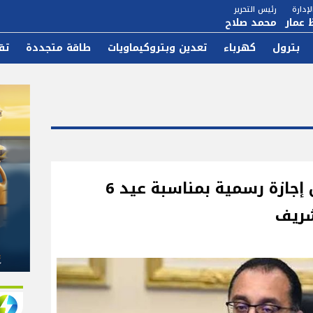
إدارة
رئيس التحرير
 عمار
محمد صلاح
بترول
كهرباء
تعدين وبتروكيماويات
طاقة متجددة
تق
الخميس والسبت المقبلان إجازة رسمية بمناسبة عيد 6
شريف