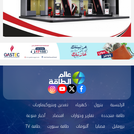
instagram
youtube
twitter
facebook
الرئيسية
بترول
كهرباء
تعدين وبتروكيماويات
طاقة متجددة
تقارير وحوارات
اقتصاد
أخبار منوعة
بروفايل
قضايا
ألبومات
طاقة سبورت
طاقة TV