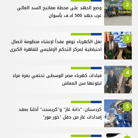
2
وضع الجهد على محطة مفاتيح السد العالي
غرب جهد 500 ك.ف بأسوان
3
نقل الكهرباء توقع عقداً لإنشاء منظومة اتصال
احتياطية لمركز التحكم الإقليمي للقاهرة الكبرى
4
قيادات كهرباء مصر الوسطى تحتفي بعزة مراد
لبلوغها سن المعاش
5
كردستان: "دانة غاز" و"كريسنت" أخلتا بعقد
إمدادات غاز من حقل "خور مور"