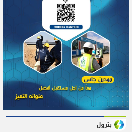
بترول