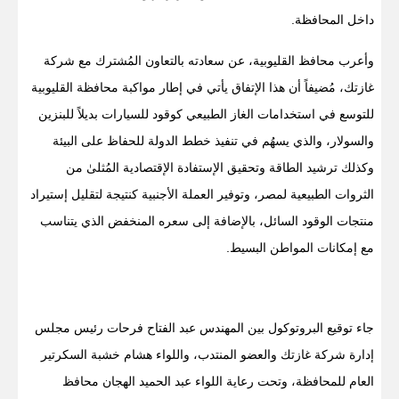
داخل المحافظة.
وأعرب محافظ القليوبية، عن سعادته بالتعاون المُشترك مع شركة
غازتك، مُضيفاً أن هذا الإتفاق يأتي في إطار مواكبة محافظة القليوبية
للتوسع في استخدامات الغاز الطبيعي كوقود للسيارات بديلاً للبنزين
والسولار، والذي يسهُم في تنفيذ خطط الدولة للحفاظ على البيئة
وكذلك ترشيد الطاقة وتحقيق الإستفادة الإقتصادية المُثلىٰ من
الثروات الطبيعية لمصر، وتوفير العملة الأجنبية كنتيجة لتقليل إستيراد
منتجات الوقود السائل، بالإضافة إلى سعره المنخفض الذي يتناسب
مع إمكانات المواطن البسيط.
جاء توقيع البروتوكول بين المهندس عبد الفتاح فرحات رئيس مجلس
إدارة شركة غازتك والعضو المنتدب، واللواء هشام خشبة السكرتير
العام للمحافظة، وتحت رعاية اللواء عبد الحميد الهجان محافظ