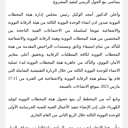
يتماشى مع الجول الزمني لتنفيذ المشروع.
وأعلن الدكتور أمجد الوكيل رئيس مجلس إدارة هيئة المحطات
النووية
صدور اذن انشاء الوحدة النووية الثالثة من هيئة الرقابة النووية
والاشعاعية تتويجا لسلسلة من الاجتماعات الفنية الناجحة بين
المختصين من هيئة المحطات النووية وهيئة الرقابة النووية والاشعاعية
للتأكد من تمام استيفاء وثائق ومستندات التراخيص المقدمة من هيئة
المحطات النووية لكافة المتطلبات الرقابية وتحقيق أعلى معايير
الأمان النووي، والتأكد من جاهزية هيئة المحطات النووية لبدء عملية
الانشاء للوحدة النووية الثالثة من خلال الزيارة التفتيشية الشاملة التي
قام بها ممثلو هيئة الرقابة النووية والاشعاعية في الفترة من 11-17
مارس 2023 بموقع الانشاءات بالضبعة.
وتابع أنه من المخطط أن يتبع حصول هيئة المحطات النووية لتوليد
الكهرباء على إذن الإنشاء تنفيذ الأعمال الفنية للصبة الخرسانية الأولى
للوحدة النووية الثالثة خلال الربع الثاني من العام الجاري.
ويأتي هذا الإنجاز ليعزز دور مصر الريادي وانتقالها من مصاف الدول