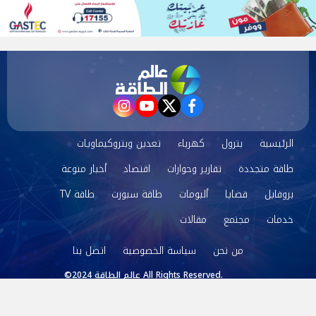
instagram
youtube
twitter
facebook
الرئيسية
بترول
كهرباء
تعدين وبتروكيماويات
طاقة متجددة
تقارير وحوارات
اقتصاد
أخبار منوعة
بروفايل
قضايا
ألبومات
طاقة سبورت
طاقة TV
خدمات
مجتمع
مقالات
من نحن
سياسة الخصوصية
اتصل بنا
©2024 عالم الطاقة All Rights Reserved.
Powered by