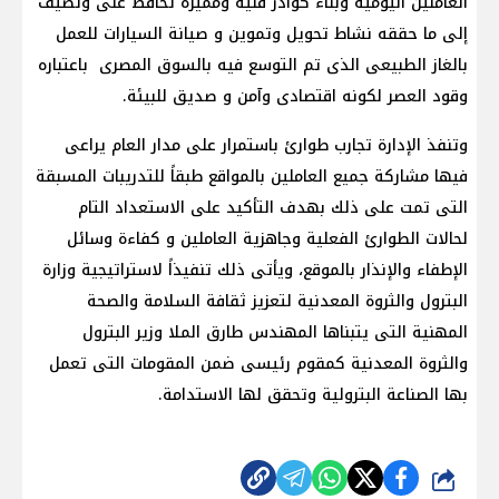
العاملين اليومية وبناء كوادر فنية ومميزة تحافظ على وتضيف
إلى ما حققه نشاط تحويل وتموين و صيانة السيارات للعمل
بالغاز الطبيعى الذى تم التوسع فيه بالسوق المصرى باعتباره
وقود العصر لكونه اقتصادى وآمن و صديق للبيئة.
وتنفذ الإدارة تجارب طوارئ باستمرار على مدار العام يراعى
فيها مشاركة جميع العاملين بالمواقع طبقاً للتدريبات المسبقة
التى تمت على ذلك بهدف التأكيد على الاستعداد التام
لحالات الطوارئ الفعلية وجاهزية العاملين و كفاءة وسائل
الإطفاء والإنذار بالموقع، ويأتى ذلك تنفيذاً لاستراتيجية وزارة
البترول والثروة المعدنية لتعزيز ثقافة السلامة والصحة
المهنية التى يتبناها المهندس طارق الملا وزير البترول
والثروة المعدنية كمقوم رئيسى ضمن المقومات التى تعمل
بها الصناعة البترولية وتحقق لها الاستدامة.
شارك