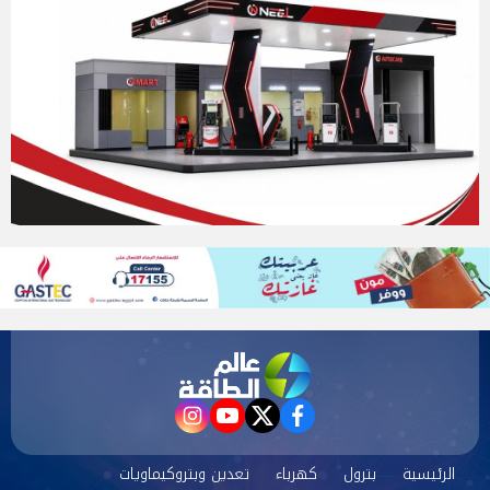
instagram
youtube
twitter
facebook
الرئيسية
بترول
كهرباء
تعدين وبتروكيماويات