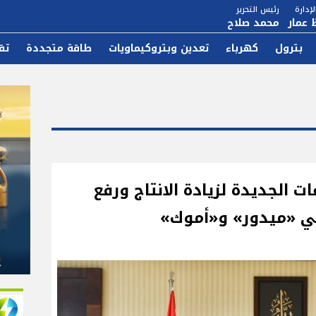
إدارة
رئيس التحرير
 عمار
محمد صلاح
بترول
كهرباء
تعدين وبتروكيماويات
طاقة متجددة
تق
ات الجديدة لزيادة الانتاج ورفع
تي «ميدور» و«أموك»