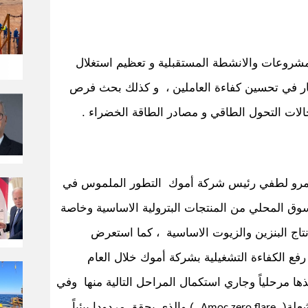
مشروعات والانشطة المستقبلية و تعظيم استغلال
مار في تحسين كفاءة العاملين ، و كذلك بحث فرص
ات التحول الطاقي و مصادر الطاقة الخضراء .
عمرو لطفي رئيس شركة أموك التطور الملموس في
سوق المحلي من المنتجات البترولية الاساسية وخاصة
لإنتاج البنزين والزيوت الاساسية ، كما استعرض
ع الكفاءة التشغيلية بشركة أموك خلال العام
فيذها مرحلياً وجاري استكمال المراحل التالية منها وفي
شعلة(
) والذي يحقق مردودا بيئياً
Amoc zero flare