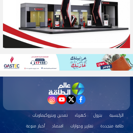
instagram
youtube
twitter
facebook
الرئيسية
بترول
كهرباء
تعدين وبتروكيماويات
طاقة متجددة
تقارير وحوارات
اقتصاد
أخبار منوعة