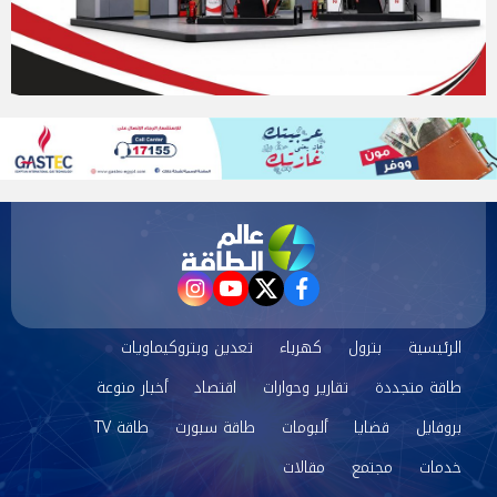
instagram
youtube
twitter
facebook
الرئيسية
بترول
كهرباء
تعدين وبتروكيماويات
طاقة متجددة
تقارير وحوارات
اقتصاد
أخبار منوعة
بروفايل
قضايا
ألبومات
طاقة سبورت
طاقة TV
خدمات
مجتمع
مقالات