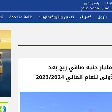
إدارة
رئيس التحرير
 عمار
محمد صلاح
بترول
كهرباء
تعدين وبتروكيماويات
طاقة متجددة
تق
بوقير للأسمدة »: 2.02 مليار جنيه صافي ربح بعد