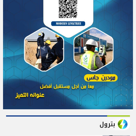
بترول