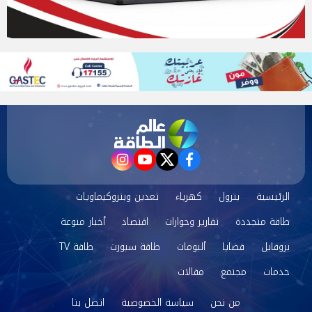
instagram
youtube
twitter
facebook
الرئيسية
بترول
كهرباء
تعدين وبتروكيماويات
طاقة متجددة
تقارير وحوارات
اقتصاد
أخبار منوعة
بروفايل
قضايا
ألبومات
طاقة سبورت
طاقة TV
خدمات
مجتمع
مقالات
من نحن
سياسة الخصوصية
اتصل بنا