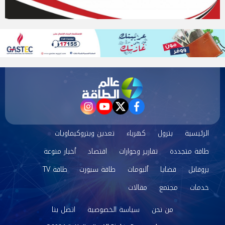
instagram
youtube
twitter
facebook
الرئيسية
بترول
كهرباء
تعدين وبتروكيماويات
طاقة متجددة
تقارير وحوارات
اقتصاد
أخبار منوعة
بروفايل
قضايا
ألبومات
طاقة سبورت
طاقة TV
خدمات
مجتمع
مقالات
من نحن
سياسة الخصوصية
اتصل بنا