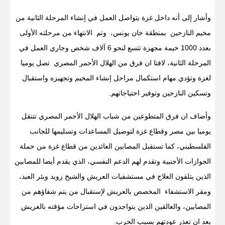
وأشار إلى أنه داخل غزة يتواصل العمل في إنشاء المرحلة الثانية من
مخيم النازحين بمنطقة خان يونس، وتم الانتهاء من مرحلته الأولى
بعدد 1000 خيمة مجهزة تتسع لنحو 6 آلاف شخص وجاري العمل في
المرحلة الثانية، لافتا ان فرق من الهلال الأحمر المصري تصل يوميا
لغزة وتؤدي مهام استكمال مراحل إنشاء المخيم وتجهيزه واستقبال
وتسكين النازحين وتوفير احتياجاتهم.
وأضاف ان فرق المتطوعين من شباب الهلال الأحمر المصري تتنقل
يوميا بين مصر وقطاع غزة لتوصيل المساعدات وتسليمها للجانب
الفلسطيني، كما تستقبل المصابين العائدين من قطاع غزة من حملة
الجوازات الأجنبية وتقدم لهم الدعم النفسي، الذي يقدم أيضا للمصابين
الذين يتلقون العلاج في مستشفيات العريش والشيخ زويد وبئر العبد،
ومقر الاستشفاء المخصص بالعريش لإستقبال من يتم شفاؤهم من
المصابين، والعالقين الذين يتواجدون في استراحات مؤقته بالعريش
بعد ان تعذر عودتهم بسبب الحرب.