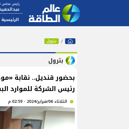
رئيس مجلس ال
عبدالحفيظ
الرئيسية
بترول
بترول
بحضور قنديل.. نقابة «م
رئيس الشركة للموارد ال
الثلاثاء 06/فبراير/2024 - 02:59 م