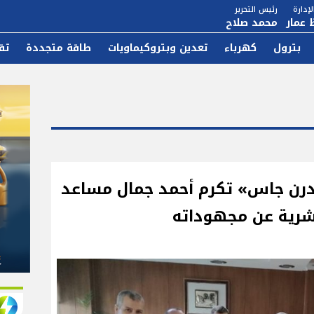
إدارة
رئيس التحرير
 عمار
محمد صلاح
بترول
كهرباء
تعدين وبتروكيماويات
طاقة متجددة
تق
ودرن جاس» تكرم أحمد جمال مساعد
بشرية عن مجهوداته