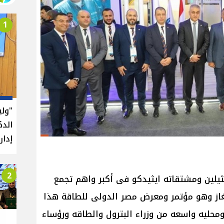
1
"ول
الدك
إدار
2
يثيلين ومشتقاته ايثيدكو فى أكبر واهم تجمع
غاز وهو مؤتمر ومعرض مصر الدولى للطاقة هذا
حليه واسعه من وزراء البترول والطاقه ورؤساء