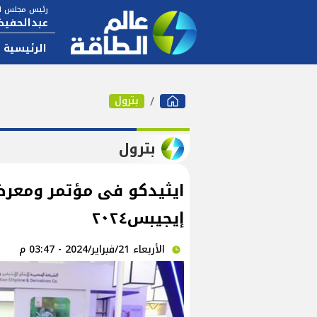
رئيس مجلس ال
عبدالحفيظ
الرئيسية
بترول
بترول
ايثيدكو فى مؤتمر ومعرض
إيجيبس٢٠٢٤
الأربعاء 21/فبراير/2024 - 03:47 م