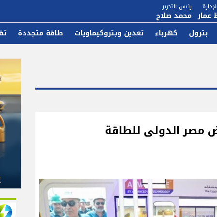
إدارة
رئيس التحرير
 عمار
محمد صلاح
بترول
كهرباء
تعدين وبتروكيماويات
طاقة متجددة
تق
 مصر الدولى للطاقة