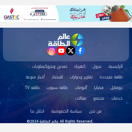
instagram
youtube
twitter
facebook
الرئيسية
بترول
كهرباء
تعدين وبتروكيماويات
طاقة متجددة
تقارير وحوارات
اقتصاد
أخبار منوعة
بروفايل
قضايا
ألبومات
طاقة سبورت
طاقة TV
خدمات
مجتمع
مقالات
من نحن
سياسة الخصوصية
اتصل بنا
©2024 عالم الطاقة All Rights Reserved.
Powered by