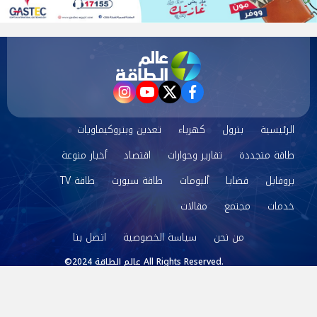
instagram
youtube
twitter
facebook
الرئيسية
بترول
كهرباء
تعدين وبتروكيماويات
طاقة متجددة
تقارير وحوارات
اقتصاد
أخبار منوعة
بروفايل
قضايا
ألبومات
طاقة سبورت
طاقة TV
خدمات
مجتمع
مقالات
من نحن
سياسة الخصوصية
اتصل بنا
©2024 عالم الطاقة All Rights Reserved.
Powered by