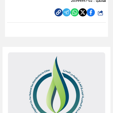
هاتفيا : 02-20544997
شارك