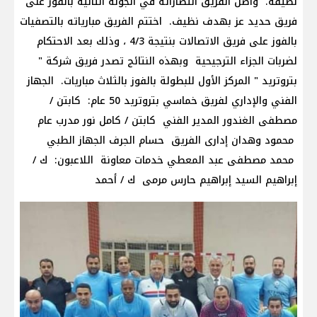
نظيفة. واصل الفريق انتصاراته في الجولة الثانية بالفوز على
فريق حديد عز بهدف نظيف. اختتم الفريق مبارياته بالتصفيات
بالفوز على فريق الاتصالات بنتيجة 4/3 ، وذلك بعد الاحتكام
لضربات الجزاء الترجيحية وبهذه النتائج تصدر فريق شركة "
بتروتريد " المركز الأول للبطولة بالفوز بالثلاث مباريات. الجهاز
الفني والإداري لفريق خماسي بتروتريد 50 عام: كابتن /
مصطفى الغندور المدير الفني كابتن / كامل نور مدرب عام
محمود وهدان إدارى الفريق حسام الجرف الجهاز الطبي
محمد مصطفى عبد المعطي خدمات معاونة اللاعبون: ك /
إبراهيم السيد إبراهيم حارس مرمى ك / أحمد