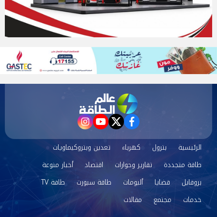
instagram
youtube
twitter
facebook
الرئيسية
بترول
كهرباء
تعدين وبتروكيماويات
طاقة متجددة
تقارير وحوارات
اقتصاد
أخبار منوعة
بروفايل
قضايا
ألبومات
طاقة سبورت
طاقة TV
خدمات
مجتمع
مقالات