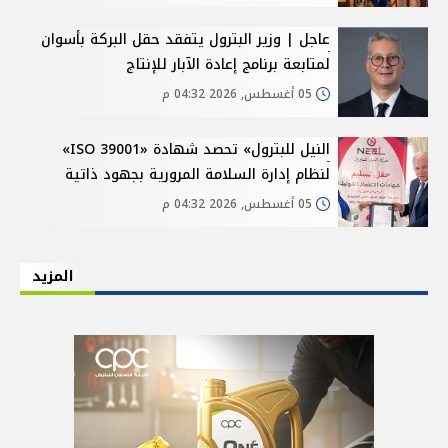
عاجل | وزير البترول يتفقد حقل البركة بأسوان
لمتابعة برنامج إعادة الآبار للإنتاج
05 أغسطس, 2026 04:32 م
النيل للبترول» تحصد شهادة «ISO 39001»
لنظام إدارة السلامة المرورية بجهود ذاتية
05 أغسطس, 2026 04:32 م
المزيد