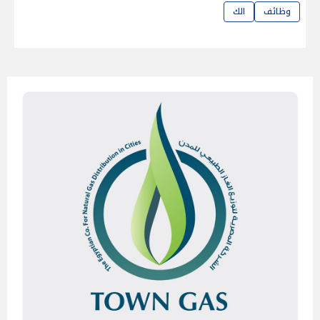
وظائف
الك