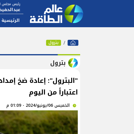
رئيس مجلس ال
عبدالحفيظ
الرئيسية
بترول
بترول
"البترول": إعادة ضخ إمداد
اعتباراً من اليوم
الخميس 06/يونيو/2024 - 01:09 م