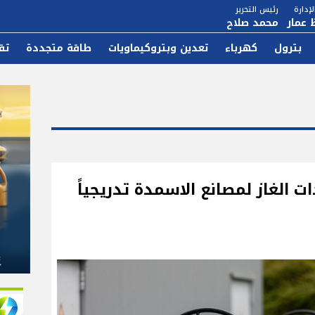
إدارة
رئيس التحرير
 عمار
محمد صلاح
بترول
كهرباء
تعدين وبتروكيماويات
طاقة متجددة
تق
ات الغاز لمصانع الاسمدة تدريجياً