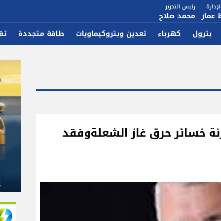
إدارة
رئيس التحرير
 عمار
محمد صلاح
بترول
كهرباء
تعدين وبتروكيماويات
طاقة متجددة
تق
نة خسائر حرق غاز الشعلةوفقد