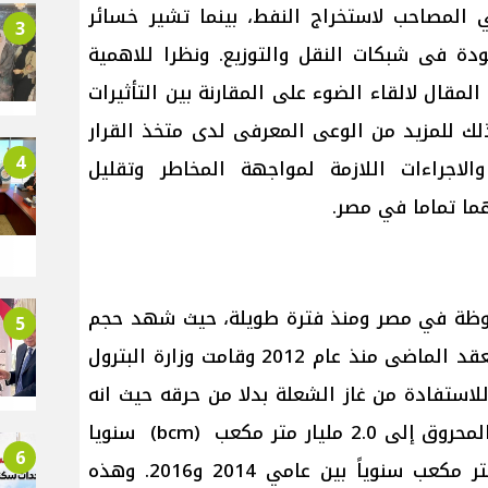
المصاحب لاستخراج النفط، بينما تشير خسائر
3
دة فى شبكات النقل والتوزيع. ونظرا للاهمية
مقال لالقاء الضوء على المقارنة بين التأثيرات
ذلك للمزيد من الوعى المعرفى لدى متخذ القرار
4
والاجراءات اللازمة لمواجهة المخاطر وتقليل
هما تماما في مصر.
حوظة في مصر ومنذ فترة طويلة، حيث شهد حجم
5
الغاز المحروق تقلبات على مدى العقد الماضى منذ عام 2012 وقامت وزارة البترول
لاستفادة من غاز الشعلة بدلا من حرقه حيث انه
في عام 2022، انخفض حجم الغاز المحروق إلى 2.0 مليار متر مكعب (bcm) سنويا
6
من ذروة سابقة بلغت 2.8 مليار متر مكعب سنوياً بين عامي 2014 و2016. وهذه