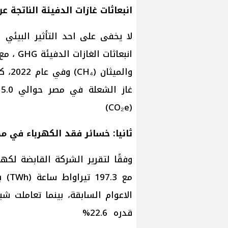
انبعاثات غازات الدفيئة الناتجة ع
لا يخفى على احد التأثير البيئي
والمي
غ
(CO₂e)
ثانيا: خسائر فقد الكهرباء في م
قدره 22.6%