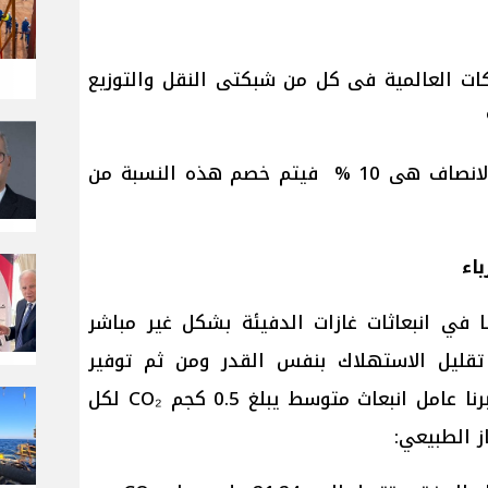
كات العالمية فى كل من شبكتى النقل والتوزيع
وبفرض النسبة لتحقيق العدالة والانصاف هى 10 % فيتم خصم هذه النسبة من
اء
 في انبعاثات غازات الدفيئة بشكل غير مباشر
تقليل الاستهلاك بنفس القدر ومن ثم توفير
الانبعاثات المناظرة لها . وإذا اعتبرنا عامل انبعاث متوسط ​​يبلغ 0.5 كجم CO₂ لكل