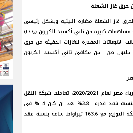
ن حرق غاز الشعلة
 لحرق غاز الشعلة مضاره البيئية وبشكل رئيسي
انبعاثات الغازات الدفيئة GHG ، مع مساهمات كبيرة من ثاني أكسيد الكربون (CO₂)
ثان (CH₄) وفي عام 2022، كانت الانبعاثات المقدرة للغازات الدفيئة من حرق
از الشعلة في مصر حوالي 5.0 مليون طن من مكافئ ثاني أكسيد الكربون
صر
وفقًا لتقرير الشركة القابضة لكهرباء مصر لعام 2020/2021، تعاملت شبكة النقل
مع 197.3 تيراواط ساعة (TWh) بنسبة فقد قدره 3.8% بعد ان كان 4 % فى
الاعوام السابقة، بينما تعاملت شبكة التوزيع مع 163.6 تيراواط ساعة بنسبة فقد