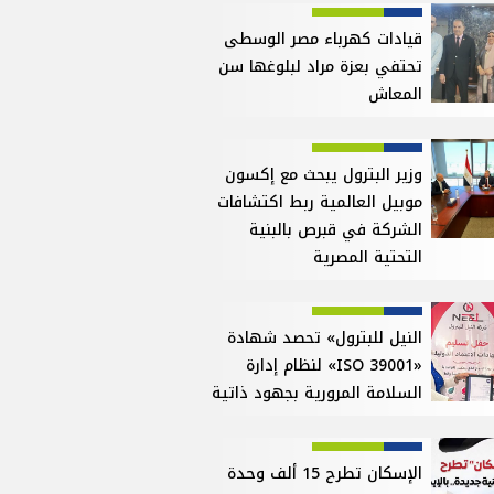
قيادات كهرباء مصر الوسطى
تحتفي بعزة مراد لبلوغها سن
المعاش
وزير البترول يبحث مع إكسون
موبيل العالمية ربط اكتشافات
الشركة في قبرص بالبنية
التحتية المصرية
النيل للبترول» تحصد شهادة
«ISO 39001» لنظام إدارة
السلامة المرورية بجهود ذاتية
الإسكان تطرح 15 ألف وحدة