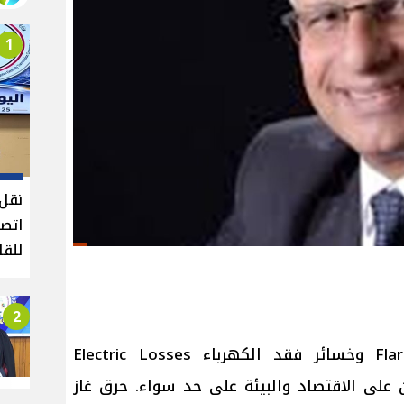
1
نقل 
اتصا
للقا
2
يعتبر حرق غاز الشعلة Flared Gas وخسائر فقد الكهرباء Electric Losses
 على الاقتصاد والبيئة على حد سواء. حرق غاز