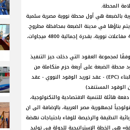
امة المحطة.
ووية بالضبعة هي أول محطة نووية مصرية سلمية
 ويتم بناؤها في مدينة الضبعة بمحافظة مطروح.
وتتكون محطة الضبعة النووية من 4 مفاعلات نووية، بقدرة إجمالية 4800 ميجاوات،
وفقًا لمجموعة العقود التي دخلت حيز التنفيذ
2؛ وتشمل عقود محطة الضبعة على أربعة حزم متكاملة من
العقود (عقد الهندسة والتوريد والبناء (EPC) - عقد توريد الوقود النووي - عقد
ن الوقود المستنفد)
عة هائلة للتنمية الاقتصادية والتكنولوجية،
ولوجياً لجمهورية مصر العربية، بالإضافة الى ان
ئية النظيفة والرخيصة للوفاء باحتياجات نهضة
قة» هي الخطة الإستراتيجية للدولة في توليد