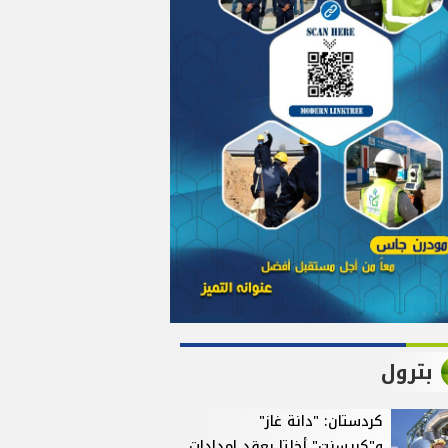
بترول
كردستان: "دانة غاز"
و"كريسنت" أخلتا بعقد إمدادات