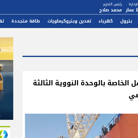
إدارة
رئيس التحرير
 عمار
محمد صلاح
بترول
كهرباء
تعدين وبتروكيماويات
طاقة متجددة
تق
الخاصة بالوحدة النووية الثالثة
صي