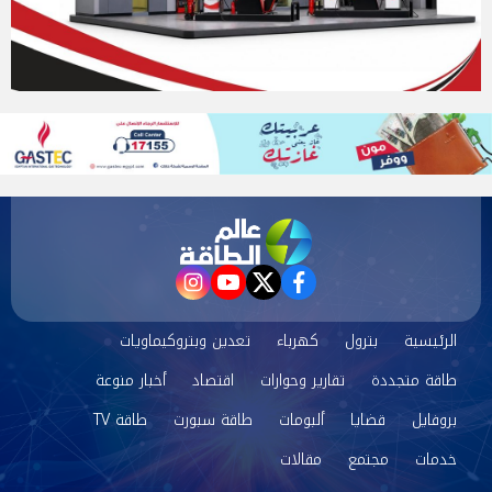
instagram
youtube
twitter
facebook
الرئيسية
بترول
كهرباء
تعدين وبتروكيماويات
طاقة متجددة
تقارير وحوارات
اقتصاد
أخبار منوعة
بروفايل
قضايا
ألبومات
طاقة سبورت
طاقة TV
خدمات
مجتمع
مقالات