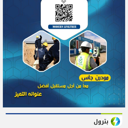
بترول