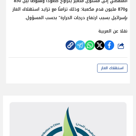
المنقضي إلى مستوى متغير يتراوح صعودًا وهبوطًا بين 850
و870 مليون قدم مكعبة؛ وذلك تزامنًا مع تزايد استهلاك الغاز
بإسرائيل بسبب ارتفاع درجات الحرارة" بحسب المسؤول.
نقلا عن العربية
شارك
استهلاك الغاز