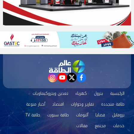
instagram
youtube
twitter
facebook
الرئيسية
بترول
كهرباء
تعدين وبتروكيماويات
طاقة متجددة
تقارير وحوارات
اقتصاد
أخبار منوعة
بروفايل
قضايا
ألبومات
طاقة سبورت
طاقة TV
خدمات
مجتمع
مقالات