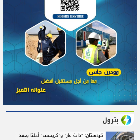
بترول
كردستان: "دانة غاز" و"كريسنت" أخلتا بعقد