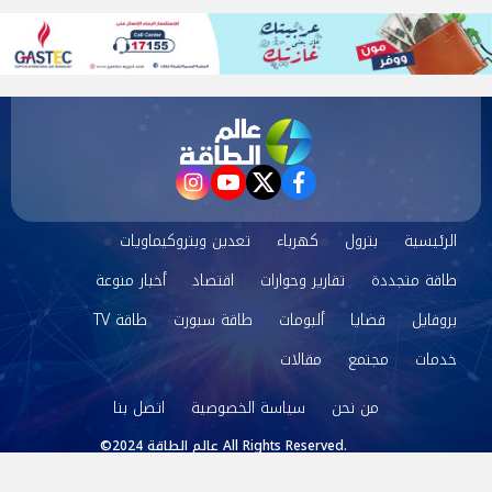
instagram
youtube
twitter
facebook
الرئيسية
بترول
كهرباء
تعدين وبتروكيماويات
طاقة متجددة
تقارير وحوارات
اقتصاد
أخبار منوعة
بروفايل
قضايا
ألبومات
طاقة سبورت
طاقة TV
خدمات
مجتمع
مقالات
من نحن
سياسة الخصوصية
اتصل بنا
©2024 عالم الطاقة All Rights Reserved.
Powered by