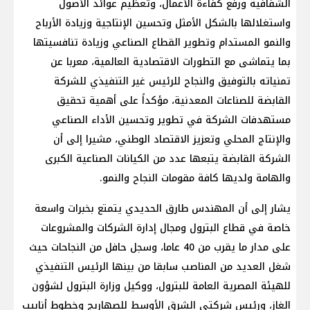
الشفافية ورفع كفاءة الأعمال، وتعظيم عوائد الأصول
واستغلالها بالشكل الأمثل وتحسين الإنتاجية وزيادة الأرباح
والنمو المستدام وتطوير القطاع الصناعي وزيادة تنافسيتها
بما يتماشى مع التطورات الاقتصادية العالمية، معربا عن
تمنياته بالتوفيق والنجاح للرئيس غير التنفيذي للشركة
القابضة للصناعات المعدنية، مؤكداً على أهمية تحقيق
مستهدفات الشركة في تطوير وتحسين الأداء الصناعي
والإنتاج المحلي وتعزيز الاقتصاد الوطني، مشيرا إلى أن
الشركة القابضة يتبعها عدد من الكيانات الصناعية الكبرى
والهامة ولديها كافة مقومات النجاح والنمو.
يشار إلى أن المهندس طارق الحديدي يتمتع بخبرات واسعة
خاصة في قطاع البترول ومجال إدارة الشركات والمشروعات
على مدار ما يقرب من 40 عاما، وسجل حافل من النجاحات حيث
شغل العديد من المناصب سابقا من بينها الرئيس التنفيذي
للهيئة المصرية العامة للبترول، ووكيل وزارة البترول لشؤون
الغاز، ورئيس شركتي الشرق الأوسط للصهاريج وخطوط أنابيب