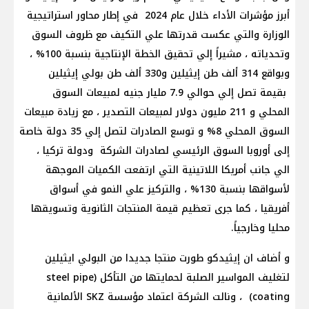
أبرز مؤشرات الأداء خلال عام 2024 في إطار محاور استراتيجية
الوزارة والتي عكست قدرتها علي التكيف مع ظروف السوق
وتحدياته ، مشيراً إلي تحقيق الخطة الإنتاجية بنسبة 100% ،
وبواقع 314 ألف طن إيثيلين و330 ألف طن بولي إيثيلين
بقيمة تصل إلي حوالي 7.9 مليار جنيه لمبيعات السوق
المحلي و 211 مليون دولار لمبيعات التصدير ، مع زيادة مبيعات
السوق المحلي 8% و توسع الصادرات لتصل إلي 35 دولة خاصة
إلى أوروبا السوق الرئيسي لصادرات الشركة ودولة تركيا ،
الي جانب أمريكا اللاتينية التي ارتفعت الكميات الموجهة
لأسواقها بنسبة 130% ، والتركيز علي النمو في أسواق
أفريقيا ، كما جرى تعظيم قيمة المنتجات الثانوية وتسويقها
محليا وخارجياً.
و أضاف ان إيثيدكو طورت منتجا جديدا من البولي ايثيلين
لتغليف المواسير الصلبة لحمايتها من التأكل (steel pipe
coating) ، ونالت الشركة اعتماد مؤسسة SKZ الألمانية