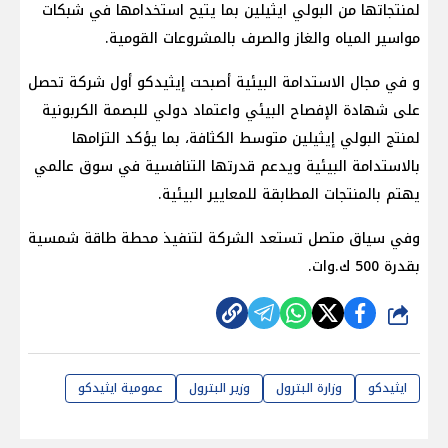
لمنتجاتها من البولي ايثيلين بما يتيح استخدامها في شبكات
مواسير المياه والغاز والصرف بالمشروعات القومية.
و في مجال الاستدامة البيئية أصبحت إيثيدكو أول شركة تحصل
على شهادة الإفصاح البيئي واعتماد دولي للبصمة الكربونية
لمنتج البولي إيثيلين متوسط الكثافة، بما يؤكد التزامها
بالاستدامة البيئية ويدعم قدرتها التنافسية في سوق عالمي
يهتم بالمنتجات المطابقة للمعايير البيئية.
وفي سياق متصل تستعد الشركة لتنفيذ محطة طاقة شمسية
بقدرة 500 ك.وات.
شارك
ايثيدكو
وزارة البترول
وزير البترول
عمومية ايثيدكو