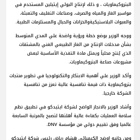
البتروكيماويات ، و ذلك لإنتاج البولي إيثيلين المستخدم في
مواسير الغاز والمياه والصرف، وصناعات التغليف والتعبئة،
والعبوات البلاستيكيةوالخزانات والحبال والمستلزمات الطبية.
ووجه الوزير بوضع خطة ورؤية واضحة علي المدي المتوسط
بشأن مدخلات الإنتاج من الغاز الطبيعي الغني بالمشتقات
الذي يُنتج محلياً ويمثل مادة التغذية الأساسية لبعض
مشروعات صناعة البتروكيماويات.
وأكد الوزير علي أهمية الابتكار والتكنولوجيا في تطوير منتجات
بتروكيماوية ذات قيمة تنافسية عالية تعزز من تنافسية
الشركة خارجيا.
وأشاد الوزير بالانجاز الواضح لشركة ايثيدكو في تطبيق نظم
سلامة العمليات بكفاءة عالية أهلتها لتصبح بالمرتبة السابعة
عالميا وفق تقييم دولي من مؤسسة DNV.
ومن جانبه اوضح الكيميائي هشام رياض رئيس شركة إيثيدكو