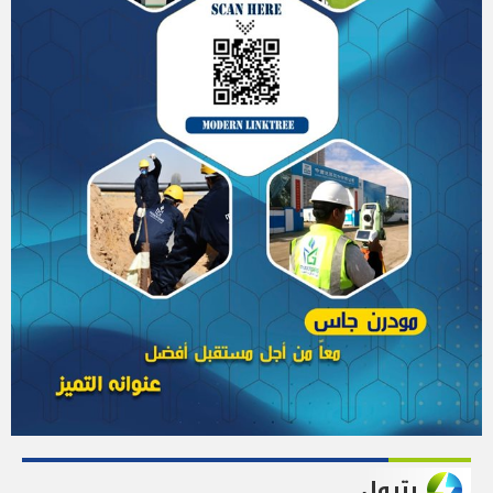
بترول