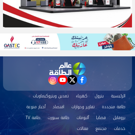
instagram
youtube
twitter
facebook
الرئيسية
بترول
كهرباء
تعدين وبتروكيماويات
طاقة متجددة
تقارير وحوارات
اقتصاد
أخبار منوعة
بروفايل
قضايا
ألبومات
طاقة سبورت
طاقة TV
خدمات
مجتمع
مقالات