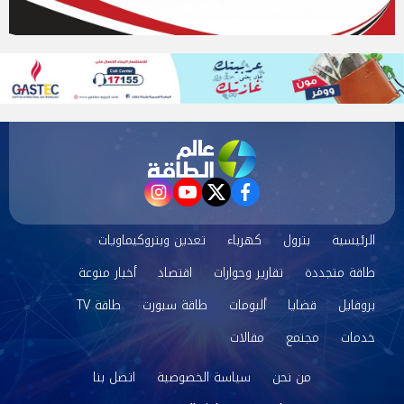
instagram
youtube
twitter
facebook
الرئيسية
بترول
كهرباء
تعدين وبتروكيماويات
طاقة متجددة
تقارير وحوارات
اقتصاد
أخبار منوعة
بروفايل
قضايا
ألبومات
طاقة سبورت
طاقة TV
خدمات
مجتمع
مقالات
من نحن
سياسة الخصوصية
اتصل بنا