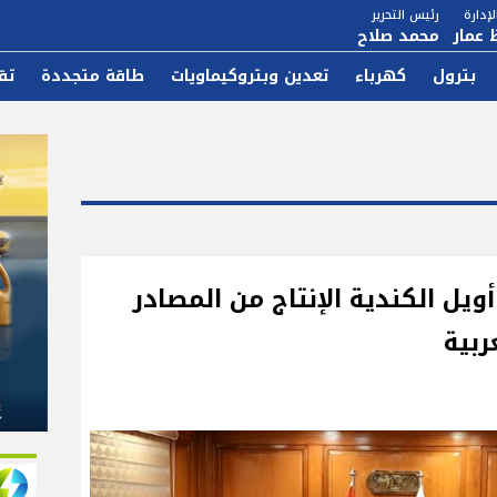
إدارة
رئيس التحرير
 عمار
محمد صلاح
بترول
كهرباء
تعدين وبتروكيماويات
طاقة متجددة
تق
أويل الكندية الإنتاج من المصادر
ربية