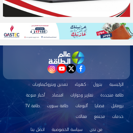
instagram
youtube
twitter
facebook
الرئيسية
بترول
كهرباء
تعدين وبتروكيماويات
طاقة متجددة
تقارير وحوارات
اقتصاد
أخبار منوعة
بروفايل
قضايا
ألبومات
طاقة سبورت
طاقة TV
خدمات
مجتمع
مقالات
من نحن
سياسة الخصوصية
اتصل بنا