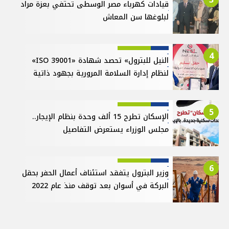
قيادات كهرباء مصر الوسطى تحتفي بعزة مراد
لبلوغها سن المعاش
4
النيل للبترول» تحصد شهادة «ISO 39001»
لنظام إدارة السلامة المرورية بجهود ذاتية
5
الإسكان تطرح 15 ألف وحدة بنظام الإيجار..
مجلس الوزراء يستعرض التفاصيل
6
وزير البترول يتفقد استئناف أعمال الحفر بحقل
البركة في أسوان بعد توقف منذ عام 2022