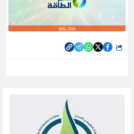
IMG_7335
شارك