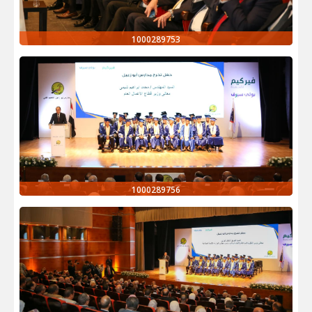
1000289753
1000289756