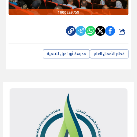
1000289759
شارك
قطاع الأعمال العام
مدرسة أبو زعبل للتنمية