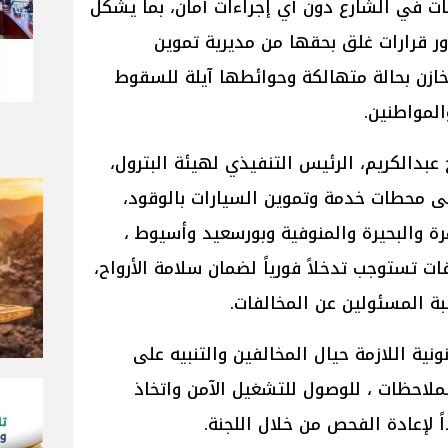
ات في الشارع دون أي إجراءات أمان، بما يشكل
ر قرارات غلق بحقها من مديرية تموين
خازن بحالة متهالكة وحوائطها آيلة للسقوط
المواطنين.
بدالكريم، الرئيس التنفيذي لهيئة البترول،
لى محطات خدمة وتموين السيارات بالوقود،
لقاهرة والبحيرة والمنوفية وبورسعيد وأسيوط ،
تستوجب تدخلاً فورياً لضمان سلامة الأرواح،
 المسئولين عن المخالفات.
ونية اللازمة حيال المخالفين والتنبيه على
ملاحظات ، للوصول للتشغيل الآمن واتخاذ
ً لإعادة الفحص من خلال اللجنة.