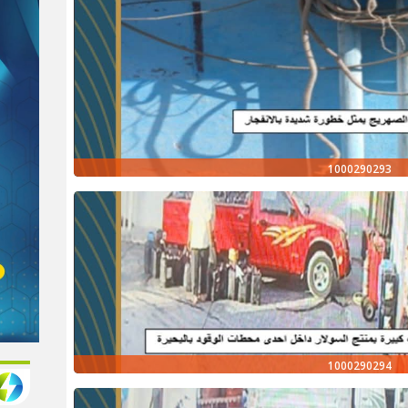
1000290293
1000290294