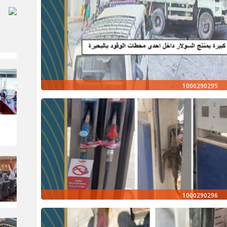
1000290295
1000290296