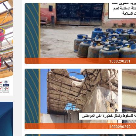
1000290291
1000290292