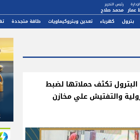
إدارة
رئيس التحرير
 عمار
محمد صلاح
بترول
كهرباء
تعدين وبتروكيماويات
طاقة متجددة
تق
ة البترول تكثف حملاتها لضبط
ترولية والتفتيش علي مخازن