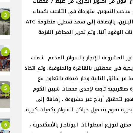
خلال أعمالها الميدانية في الأسبوع الأول من أكتوبر الجاري، من ضبط 7 محطات
مباحث التموين، متورطة في التلاعب بكميات
3
بلغت نحو 59 ألف لتر من السولار والبنزين، بالإضافة إلى تعمد تعطيل منظومة ATG
ت الوقود آليًا، وتم تحرير المحاضر اللازمة
4
غير المشروعة للإتجار بالسولار المدعم شملت
ية في محطتين بالقاهرة والمنوفية، وتم اتخاذ
نما فر سائق الثانية وجار ضبطه بالتعاون مع
5
رة صهريجية تابعة لإحدى محطات شبين الكوم
هور لتحقيق أرباح غير مشروعة ، إضافة إلى
رة تقوم بتحميل جراكن السولار بكميات كبيرة.
واجرت اللجنة مراجعات ميدانية لـ14 مخزن لتوزيع اسطوانات البوتاجاز بالأسكندرية ،
6