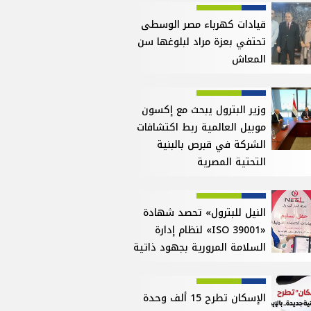
قيادات كهرباء مصر الوسطى
تحتفي بعزة مراد لبلوغها سن
المعاش
وزير البترول يبحث مع إكسون
موبيل العالمية ربط اكتشافات
الشركة في قبرص بالبنية
التحتية المصرية
النيل للبترول» تحصد شهادة
«ISO 39001» لنظام إدارة
السلامة المرورية بجهود ذاتية
الإسكان تطرح 15 ألف وحدة