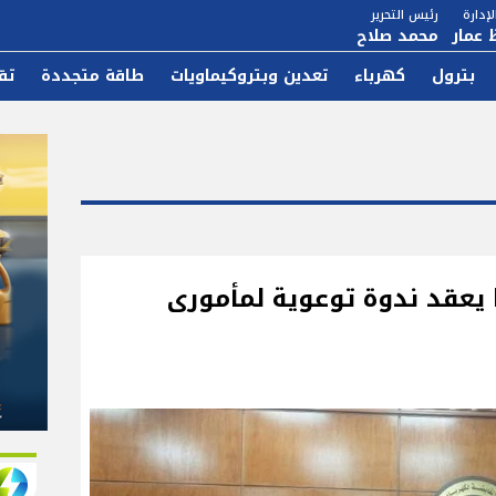
إدارة
رئيس التحرير
 عمار
محمد صلاح
بترول
كهرباء
تعدين وبتروكيماويات
طاقة متجددة
تق
 يعقد ندوة توعوية لمأمورى