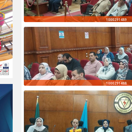
1000291489
1000291488