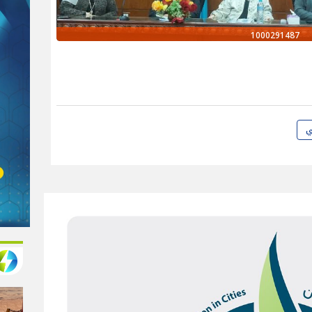
1000291487
ي