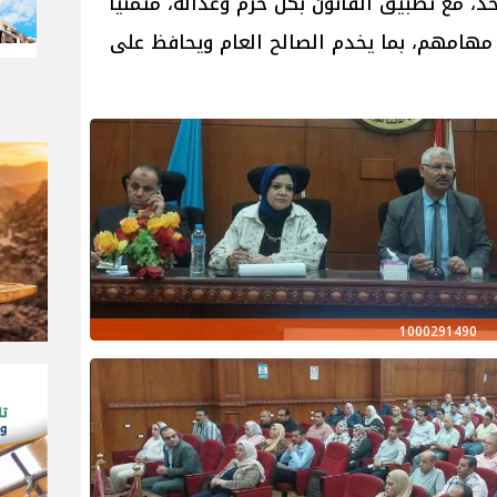
، مع تطبيق القانون بكل حزم وعدالة، متمنيًا
مهامهم، بما يخدم الصالح العام ويحافظ على
1000291490