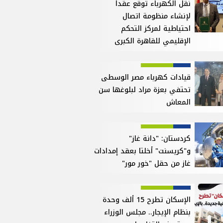
نقل الكهرباء توقع عقداً
لإنشاء منظومة اتصال
احتياطية لمركز التحكم
الإقليمي للقاهرة الكبرى
قيادات كهرباء مصر الوسطى
تحتفي بعزة مراد لبلوغها سن
المعاش
كردستان: "دانة غاز"
و"كريسنت" أخلتا بعقد إمدادات
غاز من حقل "خور مور"
الإسكان تطرح 15 ألف وحدة
بنظام الإيجار.. مجلس الوزراء