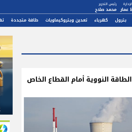
إدارة
رئيس التحرير
 عمار
محمد صلاح
بترول
كهرباء
تعدين وبتروكيماويات
طاقة متجددة
تق
لطاقة النووية أمام القطاع الخاص