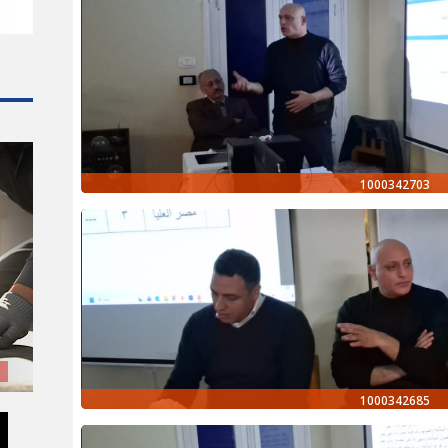
1000342703
1000342685