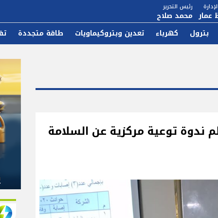
إدارة
رئيس التحرير
 عمار
محمد صلاح
بترول
كهرباء
تعدين وبتروكيماويات
طاقة متجددة
تق
م ندوة توعية مركزية عن السلامة