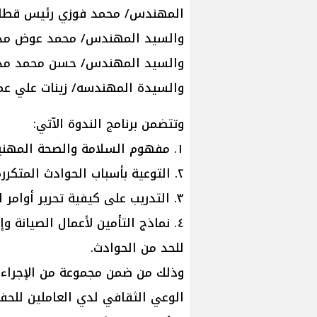
المهندس/ محمد فوزي رئيس قطاع 
والسيد المهندس/ محمد عوض مدير
والسيد المهندس/ حسن محمد مدير
والسيدة المهندسه/ زينات علي عمر
وتتضمن برنامج الندوة الآتي:
١. مفهوم السلامة والصحة المهنية وتغيير الوعي الثقافي لدي العاملين.
٢. التوعية بأسباب الحوادث المتكررة وكيفية تجنب تكرار مثل هذه الحوادث.
٣. التدريب على كيفية تحرير أوامر الشغل الرقميه والورقية.
٤. نماذج التأمين لأعمال الصيانة 
للحد من الحوادث.
وذلك من ضمن مجموعة من الإجراءات
الوعي الثقافي لدي العاملين للحفا