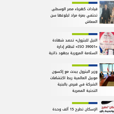
قيادات كهرباء مصر الوسطى
تحتفي بعزة مراد لبلوغها سن
المعاش
النيل للبترول» تحصد شهادة
«ISO 39001» لنظام إدارة
السلامة المرورية بجهود ذاتية
وزير البترول يبحث مع إكسون
موبيل العالمية ربط اكتشافات
الشركة في قبرص بالبنية
التحتية المصرية
الإسكان تطرح 15 ألف وحدة