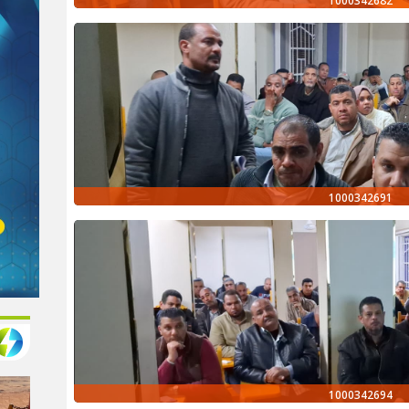
1000342682
1000342691
1000342694