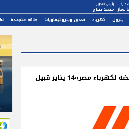
إدارة
رئيس التحرير
 عمار
محمد صلاح
بترول
كهرباء
تعدين وبتروكيماويات
طاقة متجددة
تق
انعقاد مجلس إدارة «القابضة لكهرباء مصر»14 يناير قبيل