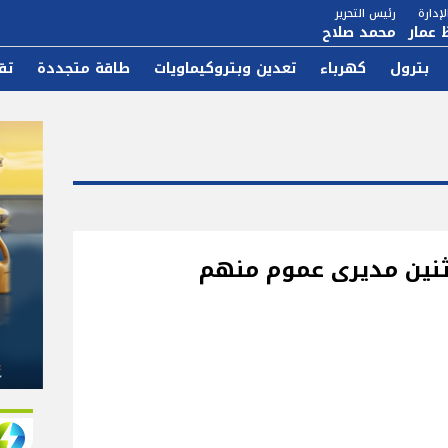
إدارة
رئيس التحرير
 عمار
محمد صلاح
بترول
كهرباء
تعدين وبتروكيماويات
طاقة متجددة
تق
ثنين مديرى عموم منهم