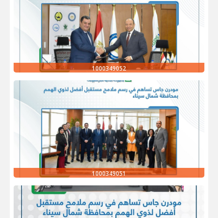
1000349052
1000349051