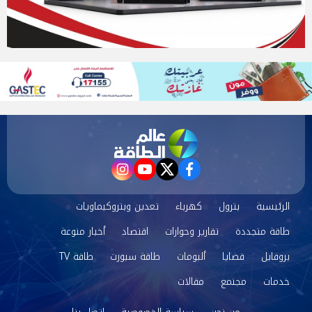
instagram
youtube
twitter
facebook
الرئيسية
بترول
كهرباء
تعدين وبتروكيماويات
طاقة متجددة
تقارير وحوارات
اقتصاد
أخبار منوعة
بروفايل
قضايا
ألبومات
طاقة سبورت
طاقة TV
خدمات
مجتمع
مقالات