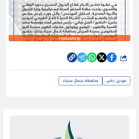
1000349050
شارك
مودرن جاس
محافظة شمال سيناء