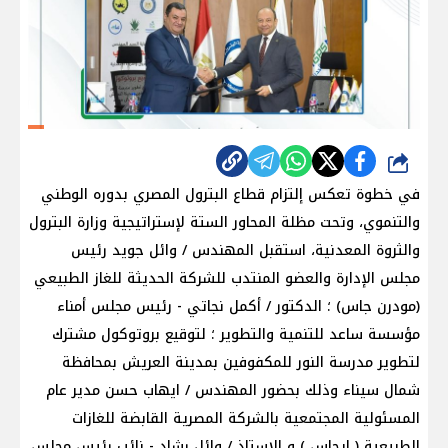
شارك
في خطوة تعكس إلتزام قطاع البترول المصري بدوره الوطني
والتنموي، وتحت مظلة المحاور الستة لإستراتيجية وزارة البترول
والثروة المعدنية، استقبل المهندس / وائل جويد رئيس
مجلس الإدارة والعضو المنتدب للشركة الحديثة للغاز الطبيعي
(مودرن جاس) ؛ الدكتور / أكمل نجاتي - رئيس مجلس أمناء
مؤسسة ساعد للتنمية والتطوير ؛ لتوقيع بروتوكول مشترك
لتطوير مدرسة النور للمكفوفين بمدينة العريش بمحافظة
شمال سيناء وذلك بحضور المهندس / ايهاب حسن مدير عام
المسئولية المجتمعية بالشركة المصرية القابضة للغازات
الطبيعية ( إيجاس ) و الاستاذ / وائل رشاد - نائب رئيس مجلس