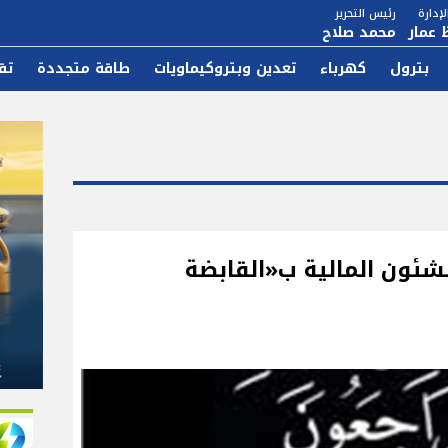
إدارة
رئيس التحرير
 عمار
محمد صلاح
بترول
كهرباء
تعدين وبتروكيماويات
طاقة متجددة
تق
شئون المالية ب«القابضة