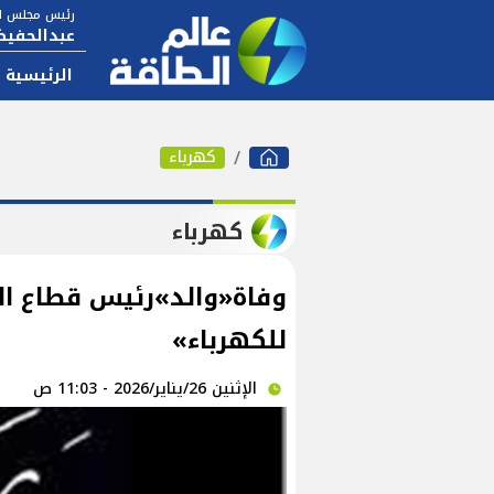
رئيس مجلس ال
عبدالحفيظ
الرئيسية
كهرباء
كهرباء
وفاة«والد»رئيس قطاع ال
للكهرباء»
الإثنين 26/يناير/2026 - 11:03 ص