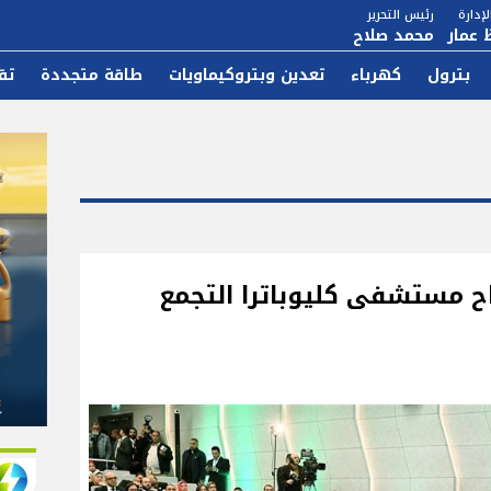
إدارة
رئيس التحرير
 عمار
محمد صلاح
بترول
كهرباء
تعدين وبتروكيماويات
طاقة متجددة
تق
ح مستشفى كليوباترا التجمع