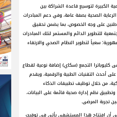
مية الكبيرة لتوسيع قاعدة الشراكة بين
لرعاية الصحية بصفة عامة، وفي دعم المبادرات
واطنين على وجه الخصوص، بما يضمن تحقيق
تمعية للتطوير الدائم والمستمر لتلك المبادرات
ورية؛ سعياً لتطوير النظام الصحي والارتقاء
ى كليوباترا التجمع (سكاي) إضافة نوعية لقطاع
على أحدث التقنيات الطبية والرقمية، ويقدم
ذكية، من خلال توظيف تطبيقات الذكاء
تطبيق نظم إدارة صحية قائمة على البيانات،
ن تجربة المرضى.
لى أن افتتاح هذا المستشفى يأتي في توقيت