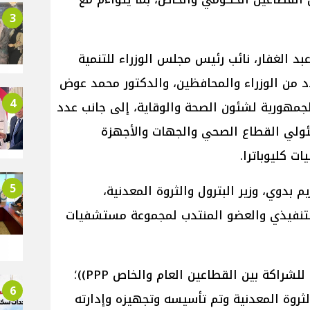
3
بد الغفار، نائب رئيس مجلس الوزراء للتنمية
دد من الوزراء والمحافظين، والدكتور محمد عوض
4
جمهورية لشئون الصحة والوقاية، إلى جانب عدد
ئولي القطاع الصحي والجهات والأجهزة
ت كليوباترا.
5
بدوي، وزير البترول والثروة المعدنية،
التنفيذي والعضو المنتدب لمجموعة مستشفيات
ويمثل المستشفى نموذجًا متقدمًا للشراكة بين القطاعين العام والخاص PPP))؛
6
لثروة المعدنية وتم تأسيسه وتجهيزه وإدارته