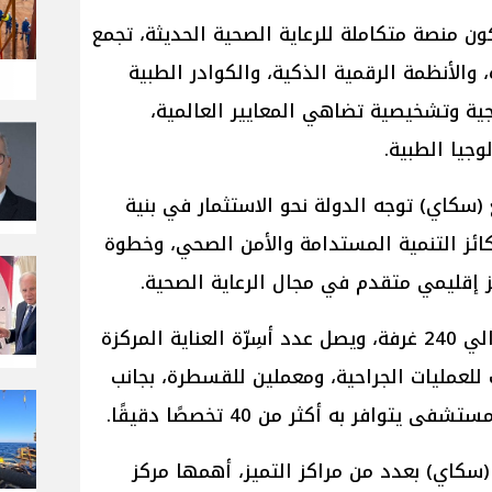
 منصة متكاملة للرعاية الصحية الحديثة، تجمع
، والأنظمة الرقمية الذكية، والكوادر الطبية
ة وتشخيصية تضاهي المعايير العالمية،
وجيا الطبية.
سكاي) توجه الدولة نحو الاستثمار في بنية
ركائز التنمية المستدامة والأمن الصحي، وخطوة
إقليمي متقدم في مجال الرعاية الصحية.
كما أوضح أن المستشفى يضم حوالي 240 غرفة، ويصل عدد أسِرّة العناية المركزة
ريرًا، بالإضافة إلى 7 غرف للعمليات الجراحية، ومعملين للقسطرة، بجانب
وافر به أكثر من 40 تخصصًا دقيقًا.
(سكاي) بعدد من مراكز التميز، أهمها مركز