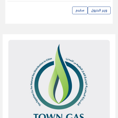
وزير البترول
سايبم