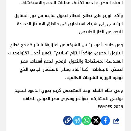
المياه المصرية لدعم تكثيف عمليات البحث والاستكشاف.
وأكد الوزير على تطلع القطاع لتحول سايبم من دور المقاول
الرئيسي إلى شريك استثماري في مناطق الامتياز الجديدة
للبحث عن الغاز الطبيعي.
و​من جانبه، أعرب رئيس الشركة عن اعتزازها بالشراكة مع قطاع
البترول المصري، مؤكداً التزام "سايبم" بتوفير أحدث تكنولوجيات
الهندسة المستدامة والتحول الرقمي لدعم أهداف مصر
لخفض الانبعاثات، كما أشاد بمناخ الاستثمار الجاذب الذي
توفره الوزارة للشركات العالمية.
​وفي ختام اللقاء، وجه المهندس كريم بدوي الدعوة للسيد
بوليتي للمشاركة بمؤتمر ومعرض مصر الدولي للطاقة
EGYPES 2026.
شارك