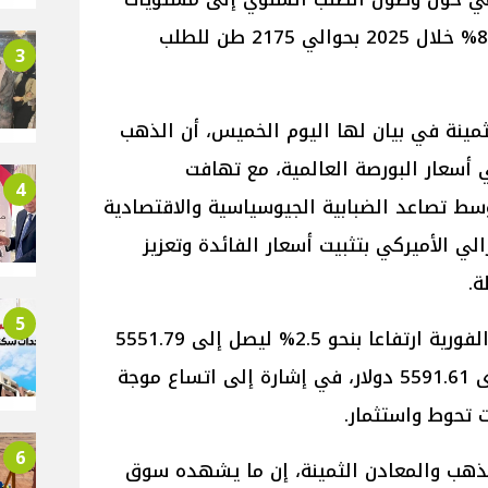
تاريخية ليسجل الطلب نمو بنسبة 84% خلال 2025 بحوالي 2175 طن للطلب
3
مينة في بيان لها اليوم الخميس، أن الذهب
أسعار البورصة العالمية، مع تهافت
4
وسط تصاعد الضبابية الجيوسياسية والاقتصادية
رالي الأميركي بتثبيت أسعار الفائدة وتعزيز
ة.
5
وسجل سعر الذهب في المعاملات الفورية ارتفاعا بنحو 2.5% ليصل إلى 5551.79
دولار للأوقية، بعد أن لامس مستوى 5591.61 دولار، في إشارة إلى اتساع موجة
 تحوط واستثمار.
6
ذهب والمعادن الثمينة، إن ما يشهده سوق