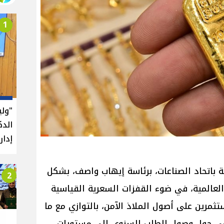
1
"ول
الدك
إدار
ة باتحاد الصناعات، برئاسة إيهاب واصف، بشكل
2
المية، في ضوء القفزات السعرية القياسية
تثمرين على أصول الملاذ الآمن، بالتوازي مع ما
مي حول وصول الطلب السنوي إلى مستويات