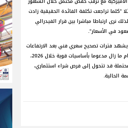
ة الأميركية مع ترقب خفض محتمل خلال الشهور
لا "كلما تراجعت تكلفة الفائدة الحقيقية زادت
لك نرى ارتباطا مباشرا بين قرار الفيدرالي
صعود في الأسعار".
شهد فترات تصحيح سعري فني بعد الارتفاعات
السريعة، لكنه أوضح أن الاتجاه العام ما زال مدعوما بأساسيات قوية خلال 2026،
حتملة قد تتحول إلى فرص شراء استثماري،
ة الحالية.