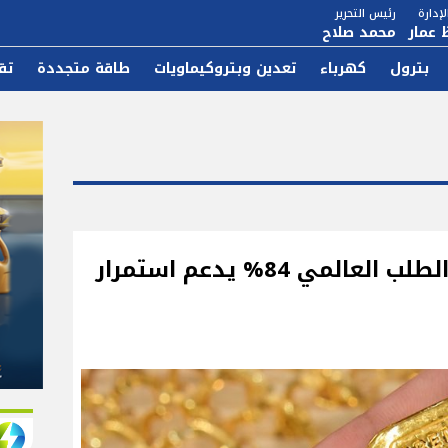
إدارة
رئيس التحرير
 عمار
محمد صلاح
بترول
كهرباء
تعدين وبتروكيماويات
طاقة متجددة
تق
رئيس شعبة الذهب: نمو الطلب العالمي 84% يدعم استمرار