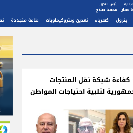
إدارة
رئيس التحرير
 عمار
محمد صلاح
بترول
كهرباء
تعدين وبتروكيماويات
طاقة متجددة
تق
ع كفاءة شبكة نقل المنتجات
مهورية لتلبية احتياجات المواطن