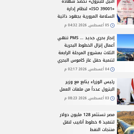
النيل للبترول» تحصد شهادة
«ISO 39001» لنظام إدارة
السلامة المرورية بجهود ذاتية
05 أغسطس, 2026 04:32 م
إنجاز بحري جديد ... PMS تنهي
أعمال إنزال الخطوط البحرية
الثلاث بمشروع المرحلة الرابعة
لتنمية حقل غاز كاموس البحري
04 أغسطس, 2026 02:17 م
رئيس الوزراء يتابع مع وزير
البترول عدداً من ملفات العمل
03 أغسطس, 2026 08:23 م
مصر تستثمر 128 مليون دولار
لتنفيذ 6 خطوط أنابيب لنقل
منتجات النفط