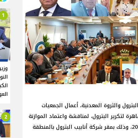
1
وزير
النو
الكي
العو
بترول والثروة المعدنية، أعمال الجمعيات
اهرة لتكرير البترول، لمناقشة واعتماد الموازنة
2
الاستثمارية للعام المالي 2027/2026، وذلك بمقر شركة أنابيب البترول بالمنطقة