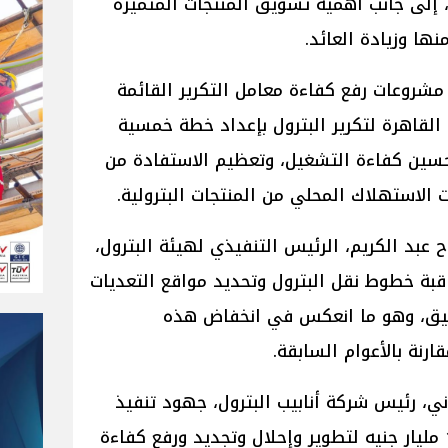
إلى جانب أهمية تسويق المنتجات المتميزة
نها وزيادة العائد.
مشروعات رفع كفاءة معامل التكرير القائمة
 القاهرة لتكرير البترول بإعداد خطة خمسية
حسين كفاءة التشغيل، وتعظيم الاستفادة من
 الاستهلاك المحلي من المنتجات البترولية.
بد الكريم، الرئيس التنفيذي لهيئة البترول،
قبة خطوط نقل البترول وتحديد مواقع التعديات
يق، وهو ما انعكس في انخفاض هذه
ارنة بالأعوام السابقة.
، رئيس شركة أنابيب البترول، جهود تنفيذ
حزمة مشروعات بقيمة تزيد على 16 مليار جنيه لتطوير وإحلال وتجديد ورفع كفاءة